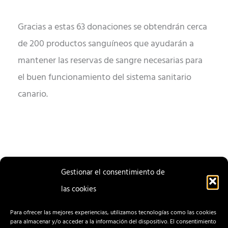
Gracias a estas 63 donaciones se obtendrán cerca
de 200 productos sanguíneos que ayudarán a
mantener las reservas de sangre necesarias para
el buen funcionamiento del sistema sanitario
canario.
Gestionar el consentimiento de
las cookies
ENTRADA
ENTRADA
ANTERIOR
SIGUIENTE
Para ofrecer las mejores experiencias, utilizamos tecnologías como las cookies
para almacenar y/o acceder a la información del dispositivo. El consentimiento