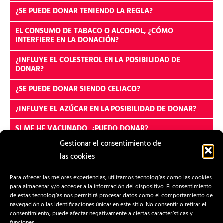
¿SE PUEDE DONAR TENIENDO LA REGLA?
EL CONSUMO DE TABACO O ALCOHOL, ¿CÓMO
INTERFIERE EN LA DONACIÓN?
¿INFLUYE EL COLESTEROL EN LA POSIBILIDAD DE
DONAR?
¿SE PUEDE DONAR SIENDO CELIACO?
¿INFLUYE EL AZÚCAR EN LA POSIBILIDAD DE DONAR?
SI ME HE VACUNADO, ¿PUEDO DONAR?
Gestionar el consentimiento de
SI TENGO HIPERTENSIÓN, ¿PUEDO DONAR?
las cookies
¿SE PUEDE DONAR TOMANDO ANSIOLÍTICOS?
Para ofrecer las mejores experiencias, utilizamos tecnologías como las cookies
para almacenar y/o acceder a la información del dispositivo. El consentimiento
¿SE PUEDE DONAR TOMANDO ANTICONCEPTIVOS?
de estas tecnologías nos permitirá procesar datos como el comportamiento de
navegación o las identificaciones únicas en este sitio. No consentir o retirar el
¿QUÉ EFECTO PROVOCA LA DONACIÓN DE SANGRE?
consentimiento, puede afectar negativamente a ciertas características y
funciones.