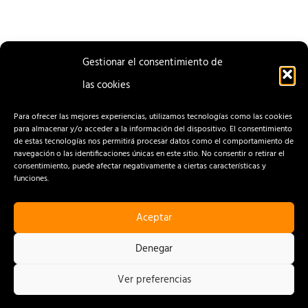
Gestionar el consentimiento de
las cookies
ENTRADA
ENTRADA
ANTERIOR
SIGUIENTE
Para ofrecer las mejores experiencias, utilizamos tecnologías como las cookies
para almacenar y/o acceder a la información del dispositivo. El consentimiento
de estas tecnologías nos permitirá procesar datos como el comportamiento de
navegación o las identificaciones únicas en este sitio. No consentir o retirar el
consentimiento, puede afectar negativamente a ciertas características y
funciones.
Aceptar
CONTACTO
AVISO LEGAL
Denegar
POLÍTICA DE PRIVACIDAD
Ver preferencias
POLÍTICA DE COOKIES