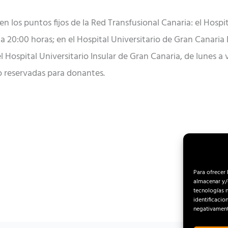
 los puntos fijos de la Red Transfusional Canaria: el Hospit
0 a 20:00 horas; en el Hospital Universitario de Gran Canaria 
 el Hospital Universitario Insular de Gran Canaria, de lunes a
o reservadas para donantes.
Para ofrecer 
almacenar y/o
tecnologías 
identificacio
negativamente