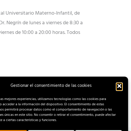
al Universitario Materno-Infantil, de
Dr. Negrín de lunes a viernes de 8:30 a
 viernes de 10:00 a 20:00 horas. Todos
Gestionar el consentimiento de las cookies
ENTRADA SIGUIENTE
las mejores experiencias, utilizamos tecnologías como las cookies para
 acceder a la información del dispositivo. El consentimiento de estas
nos permitirá procesar datos como el comportamiento de navegación o las
nes únicas en este sitio. No consentir o retirar el consentimiento, puede afectar
 a ciertas características y funciones.