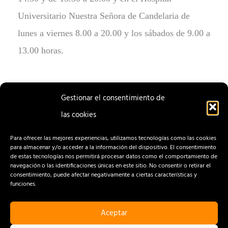
Universitario Nuestra Señora de Candelaria de
lunes a viernes 8.00 a 20.00 y los sábados de 9.00 a
13.00 horas.
Gestionar el consentimiento de
las cookies
ENTRADA
ENTRADA
ANTERIOR
SIGUIENTE
Para ofrecer las mejores experiencias, utilizamos tecnologías como las cookies
para almacenar y/o acceder a la información del dispositivo. El consentimiento
de estas tecnologías nos permitirá procesar datos como el comportamiento de
navegación o las identificaciones únicas en este sitio. No consentir o retirar el
consentimiento, puede afectar negativamente a ciertas características y
funciones.
Aceptar
CONTACTO