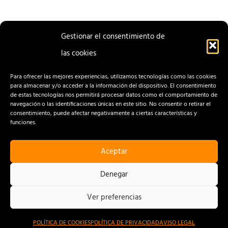
Gestionar el consentimiento de
las cookies
ENTRADA
ENTRADA
ANTERIOR
SIGUIENTE
Para ofrecer las mejores experiencias, utilizamos tecnologías como las cookies
para almacenar y/o acceder a la información del dispositivo. El consentimiento
de estas tecnologías nos permitirá procesar datos como el comportamiento de
navegación o las identificaciones únicas en este sitio. No consentir o retirar el
consentimiento, puede afectar negativamente a ciertas características y
funciones.
Aceptar
CONTACTO
AVISO LEGAL
Denegar
POLÍTICA DE PRIVACIDAD
Ver preferencias
POLÍTICA DE COOKIES
POLÍTICA DE COOKIES
POLÍTICA DE PRIVACIDAD
AVISO LEGAL