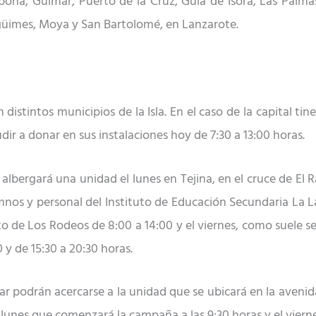
bona, Güímar, Puerto de la Cruz, Guía de Isora, Las Palma
güimes, Moya y San Bartolomé, en Lanzarote.
distintos municipios de la Isla. En el caso de la capital tin
r a donar en sus instalaciones hoy de 7:30 a 13:00 horas.
lbergará una unidad el lunes en Tejina, en el cruce de El Ra
nos y personal del Instituto de Educación Secundaria La Labo
to de Los Rodeos de 8:00 a 14:00 y el viernes, como suele se
0 y de 15:30 a 20:30 horas.
 podrán acercarse a la unidad que se ubicará en la avenida
l lunes que comenzará la campaña a las 9:30 horas y el vierne