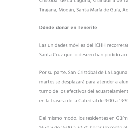
Cristóbal de La Laguna, Granadilla de A
Tirajana, Mogán, Santa María de Guía, A
Dónde donar en Tenerife
Las unidades móviles del ICHH recorrerán 
Santa Cruz que lo deseen han podido acudi
Por su parte, San Cristóbal de La Laguna a
martes se desplazará para atender a alum
turno de los efectivos del acuartelamien
en la trasera de la Catedral de 9:00 a 13:3
Del mismo modo, los residentes en Güímar
13:30 y de 16:00 a 20:30 horas (excepto e