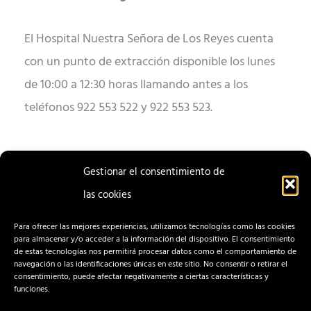
El Hospital Nuestra Señora de Los Reyes cuenta
con un punto de extracción disponible los lunes
de 10:00 a 12:30 horas llamando antes a los
teléfonos 922 553 522 y 922 553 523.
Gestionar el consentimiento de
las cookies
ENTRADA
ENTRADA
ANTERIOR
SIGUIENTE
Para ofrecer las mejores experiencias, utilizamos tecnologías como las cookies
para almacenar y/o acceder a la información del dispositivo. El consentimiento
de estas tecnologías nos permitirá procesar datos como el comportamiento de
navegación o las identificaciones únicas en este sitio. No consentir o retirar el
consentimiento, puede afectar negativamente a ciertas características y
funciones.