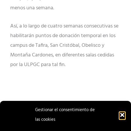
menos una semana.
Así, a lo largo de cuatro semanas consecutivas se
habilitarán puntos de donación temporal en los
campus de Tafira, San Cristóbal, Obelisco y
Montaña Cardones, en diferentes salas cedidas
por la ULPGC para tal fin.
Gestionar el consentimiento de
las cookies
ENTRADA
ENTRADA
ANTERIOR
SIGUIENTE