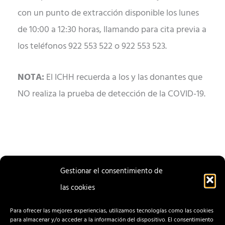
con un punto de extracción disponible los lunes
de 10:00 a 12:30 horas, llamando para cita previa a
los teléfonos 922 553 522 o 922 553 523.
NOTA:
El ICHH recuerda a los y las donantes que
NO realiza la prueba de detección de la​ COVID-19.
Gestionar el consentimiento de
las cookies
ENTRADA
ENTRADA
ANTERIOR
SIGUIENTE
Para ofrecer las mejores experiencias, utilizamos tecnologías como las cookies
para almacenar y/o acceder a la información del dispositivo. El consentimiento