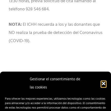
13:30 horas, previa solicitud de cita llamando al
teléfono 928 546 684.
NOTA:
El ICHH recuerda a los y las donantes que
NO realiza la prueba de detección del Coronavirus
(COVID-19).
Gestionar el consentimiento de
las cookies
ENTRADA
ENTRADA
ANTERIOR
SIGUIENTE
Para ofrecer las mejores experiencias, utilizamos tecnologías como las cookies
para almacenar y/o acceder a la información del dispositivo. El consentimiento
de estas tecnologías nos permitirá procesar datos como el comportamiento de