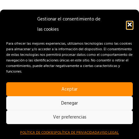
Gestionar el consentimiento de
las cookies
ENTRADA
ENTRADA
ANTERIOR
SIGUIENTE
Para ofrecer las mejores experiencias, utilizamos tecnologías como las cookies
para almacenar y/o acceder a la información del dispositivo. El consentimiento
de estas tecnologías nos permitirá procesar datos como el comportamiento de
navegación o las identificaciones únicas en este sitio. No consentir o retirar el
consentimiento, puede afectar negativamente a ciertas características y
funciones.
Aceptar
CONTACTO
AVISO LEGAL
Denegar
POLÍTICA DE PRIVACIDAD
Ver preferencias
POLÍTICA DE COOKIES
POLÍTICA DE COOKIES
POLÍTICA DE PRIVACIDAD
AVISO LEGAL