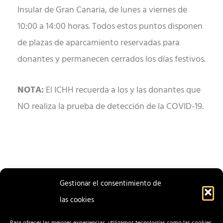
Insular de Gran Canaria, de lunes a viernes de
10:00 a 14:00 horas. Todos estos puntos disponen
de plazas de aparcamiento reservadas para
donantes y permanecen cerrados los días festivos.
NOTA:
El ICHH recuerda a los y las donantes que
NO realiza la prueba de detección de la COVID-19.
Gestionar el consentimiento de
las cookies
ENTRADA
ENTRADA
ANTERIOR
SIGUIENTE