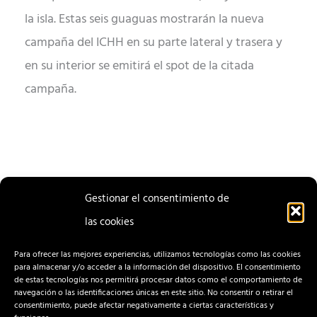
la isla. Estas seis guaguas mostrarán la nueva
campaña del ICHH en su parte lateral y trasera y
en su interior se emitirá el spot de la citada
campaña.
Gestionar el consentimiento de
las cookies
ENTRADA
ENTRADA
ANTERIOR
SIGUIENTE
Para ofrecer las mejores experiencias, utilizamos tecnologías como las cookies
para almacenar y/o acceder a la información del dispositivo. El consentimiento
de estas tecnologías nos permitirá procesar datos como el comportamiento de
navegación o las identificaciones únicas en este sitio. No consentir o retirar el
consentimiento, puede afectar negativamente a ciertas características y