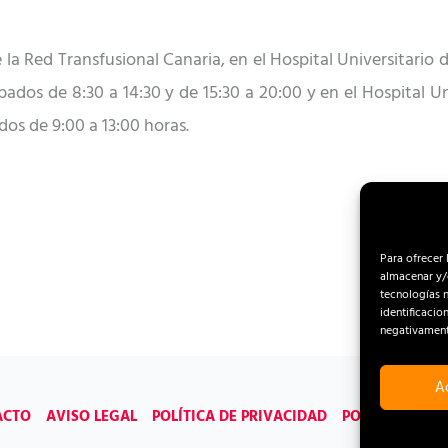
 de la Red Transfusional Canaria, en el Hospital Universitar
bados
de 8:30 a 14:30 y de 15:30 a 20:00 y en el Hospital 
dos
de 9:00 a 13:00 horas.
Para ofrecer 
almacenar y/o
tecnologías 
identificacio
negativamente
A
ACTO
AVISO LEGAL
POLÍTICA DE PRIVACIDAD
POLÍTICA DE C