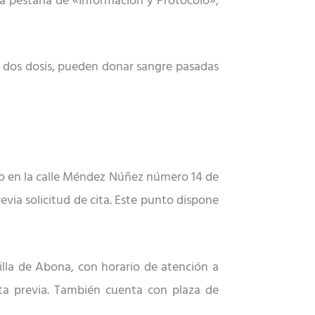
la pestañ
a de
«
Información y Protocolo»,
 dos dosis, pueden donar sangre pasadas
o en la calle M
é
ndez Núñez número 14 de
previa solicitud de cita. Este punto dispone
dilla de Abona, con horario de atención a
ta previa. Tambi
é
n cuenta con plaza de