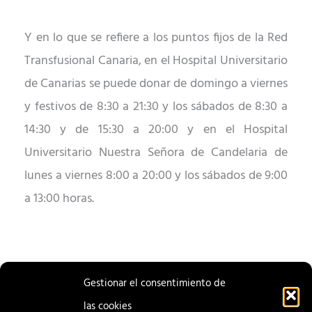
Y en lo que se refiere a los puntos fijos de la Red
Transfusional Canaria, en el Hospital Universitario
de Canarias se puede donar de domingo a viernes
y festivos de 8:30 a 21:30 y
los
s
á
bados
de 8:30 a
14:30 y de 15:30 a 20:00 y en el Hospital
Universitario Nuestra Señora de Candelaria de
lunes a viernes 8:00 a 20:00 y los
sá
bados
de 9:00
a 13:00 horas.
Gestionar el consentimiento de
las cookies
ENTRADA