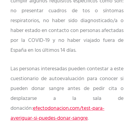
cumplir algunos requisitos espec
í
ficos como son:
no presentar cuadros de tos o s
í
ntomas
respiratorios, no haber sido diagnosticado/a o
haber estado en contacto con personas afectadas
por la COVID-19 y no haber viajado fuera de
España en los
ú
ltimos 14 d
í
as.
Las personas interesadas pueden contestar a este
cuestionario de autoevaluación para conocer si
pueden donar sangre antes de pedir cita o
desplazarse a la sala de
donació
n:
efectodonacion.com/test-para-
averiguar-si-puedes-donar-sangre
.