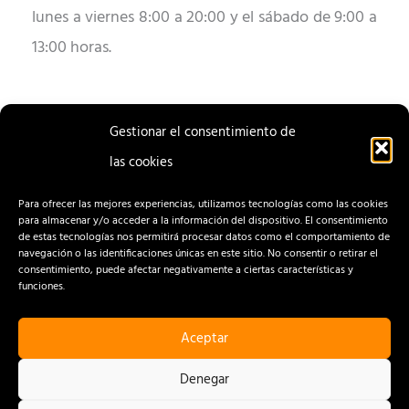
lunes a viernes 8:00 a 20:00 y el sábado de 9:00 a
13:00 horas.
Gestionar el consentimiento de
las cookies
ENTRADA
ENTRADA
ANTERIOR
SIGUIENTE
Para ofrecer las mejores experiencias, utilizamos tecnologías como las cookies
para almacenar y/o acceder a la información del dispositivo. El consentimiento
de estas tecnologías nos permitirá procesar datos como el comportamiento de
navegación o las identificaciones únicas en este sitio. No consentir o retirar el
consentimiento, puede afectar negativamente a ciertas características y
funciones.
Aceptar
CONTACTO
AVISO LEGAL
Denegar
POLÍTICA DE PRIVACIDAD