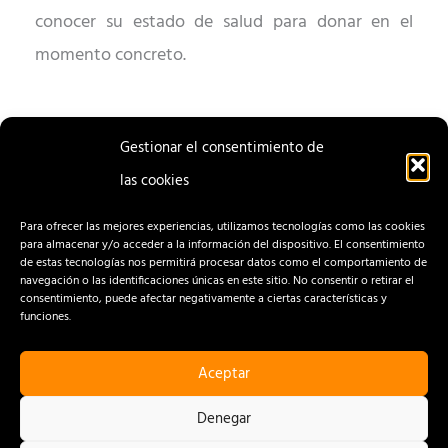
conocer su estado de salud para donar en el
momento concreto.
Gestionar el consentimiento de
las cookies
ENTRADA
ENTRADA
ANTERIOR
SIGUIENTE
Para ofrecer las mejores experiencias, utilizamos tecnologías como las cookies
para almacenar y/o acceder a la información del dispositivo. El consentimiento
de estas tecnologías nos permitirá procesar datos como el comportamiento de
navegación o las identificaciones únicas en este sitio. No consentir o retirar el
consentimiento, puede afectar negativamente a ciertas características y
funciones.
Aceptar
CONTACTO
AVISO LEGAL
Denegar
POLÍTICA DE PRIVACIDAD