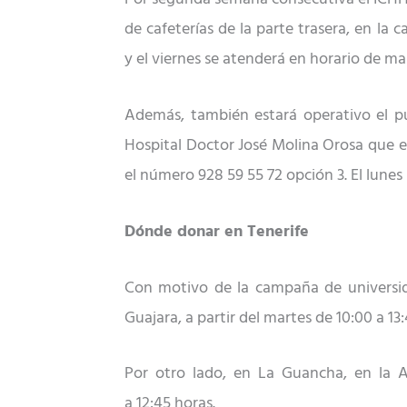
de cafeterías de la parte trasera, en la c
y el viernes se atenderá en horario de m
Además, tambi
é
n estará operativo el p
Hospital Doctor Jos
é
Molina Orosa que es
el número 928 59 55 72 opción 3. El lunes
Dónde donar en Tenerife
Con motivo de la campaña de universid
Guajara, a partir del martes
de
10:00 a 13
Por otro lado, en La Guancha, en la Av
a
12:45
horas.