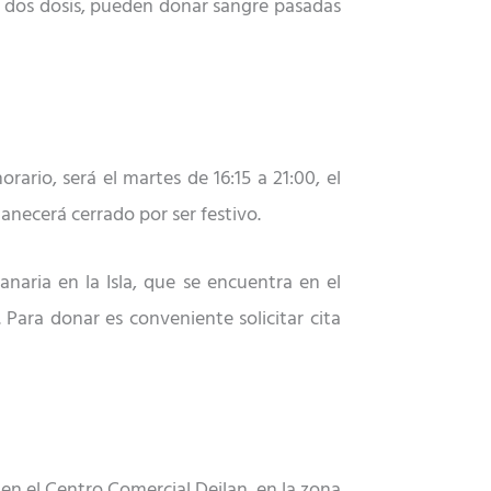
 dos dosis, pueden donar sangre pasadas
ario, será el martes de 16:15 a 21:00, el
manecerá cerrado por ser festivo.
naria en la Isla, que se encuentra en el
 Para donar es conveniente solicitar cita
en el Centro Comercial Deilan, en la zona