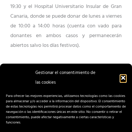
19:30 y el Hospital Universitario Insular de Gran
Canaria, donde se puede donar de lunes a viernes
de 10:00 a 14:00 horas (cuenta con vado para
donantes en ambos casos y permanecerán
abiertos salvo los días festivos).
Gestionar el consentimiento de
las cookies
ENTRADA
ENTRADA
ANTERIOR
SIGUIENTE
Para ofrecer las mejores experiencias, utilizamos tecnologías como las cookies
para almacenar y/o acceder a la información del dispositivo. El consentimiento
de estas tecnologías nos permitirá procesar datos como el comportamiento de
navegación o las identificaciones únicas en este sitio. No consentir o retirar el
consentimiento, puede afectar negativamente a ciertas características y
funciones.