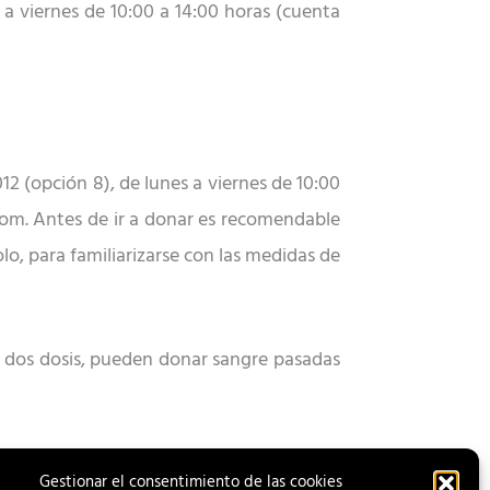
 a viernes de 10:00 a 14:00 horas (cuenta
12 (opción 8), de lunes a viernes de 10:00
om. Antes de ir a donar es recomendable
o, para familiarizarse con las medidas de
 dos dosis, pueden donar sangre pasadas
Gestionar el consentimiento de las cookies