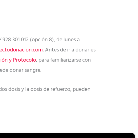
 928 301 012 (opción 8), de lunes a
efectodonacion.com
. Antes de ir a donar es
ión y Protocolo
, para familiarizarse con
ede donar sangre.
s dosis y la dosis de refuerzo, pueden