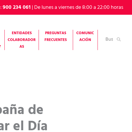
e:
900 234 061
| De lunes a viernes de 8:00 a 22:00 horas
ENTIDADES
PREGUNTAS
COMUNIC
Buscar
COLABORADOR
FRECUENTES
ACIÓN
por:
?
AS
paña de
r el Día