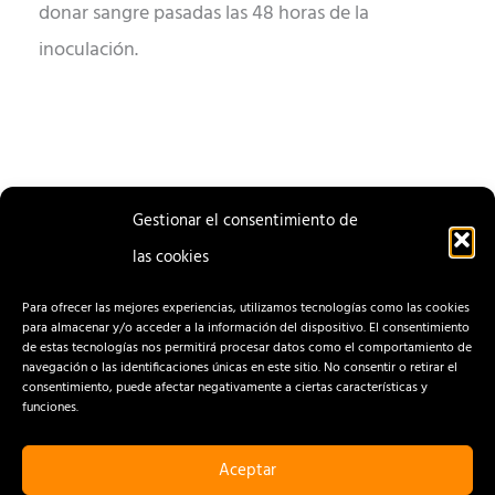
donar sangre pasadas las 48 horas de la
inoculación.
Gestionar el consentimiento de
las cookies
ENTRADA
ENTRADA
ANTERIOR
SIGUIENTE
Para ofrecer las mejores experiencias, utilizamos tecnologías como las cookies
para almacenar y/o acceder a la información del dispositivo. El consentimiento
de estas tecnologías nos permitirá procesar datos como el comportamiento de
navegación o las identificaciones únicas en este sitio. No consentir o retirar el
consentimiento, puede afectar negativamente a ciertas características y
funciones.
Aceptar
CONTACTO