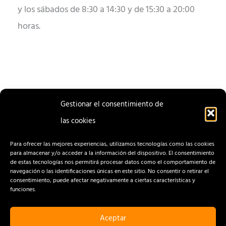
y los sábados de 8:30 a 14:30 y de 15:30 a 20:00
horas.
Gestionar el consentimiento de
las cookies
ENTRADA
ENTRADA
ANTERIOR
SIGUIENTE
Para ofrecer las mejores experiencias, utilizamos tecnologías como las cookies
para almacenar y/o acceder a la información del dispositivo. El consentimiento
de estas tecnologías nos permitirá procesar datos como el comportamiento de
navegación o las identificaciones únicas en este sitio. No consentir o retirar el
consentimiento, puede afectar negativamente a ciertas características y
funciones.
Aceptar
CONTACTO