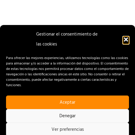
Gestionar el consentimiento de
las cookies
ENTRADA
ENTRADA
ANTERIOR
SIGUIENTE
Para ofrecer las mejores experiencias, utilizamos tecnologías como las cookies
para almacenar y/o acceder a la información del dispositivo. El consentimiento
de estas tecnologías nos permitirá procesar datos como el comportamiento de
navegación o las identificaciones únicas en este sitio. No consentir o retirar el
consentimiento, puede afectar negativamente a ciertas características y
funciones.
Aceptar
CONTACTO
AVISO LEGAL
Denegar
POLÍTICA DE PRIVACIDAD
Ver preferencias
POLÍTICA DE COOKIES