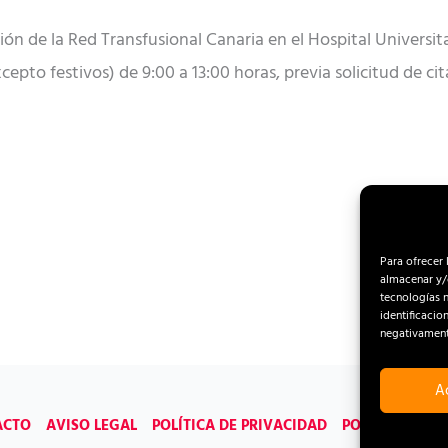
ión de la Red Transfusional Canaria en el Hospital Universi
epto festivos) de 9:00 a 13:00 horas, previa solicitud de ci
Para ofrecer 
almacenar y/o
tecnologías 
identificacio
negativamente
A
ACTO
AVISO LEGAL
POLÍTICA DE PRIVACIDAD
POLÍTICA DE C