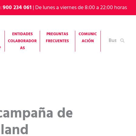
e:
900 234 061
| De lunes a viernes de 8:00 a 22:00 horas
ENTIDADES
PREGUNTAS
COMUNIC
Buscar
COLABORADOR
FRECUENTES
ACIÓN
por:
?
AS
 campaña de
iland