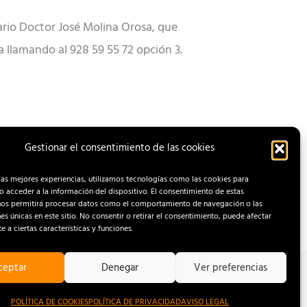
tario Doctor José Molina Orosa, que
ta llamando al 928 59 55 72 opción 3.
Gestionar el consentimiento de las cookies
ENTRADA SIGUIENTE
las mejores experiencias, utilizamos tecnologías como las cookies para
 acceder a la información del dispositivo. El consentimiento de estas
nos permitirá procesar datos como el comportamiento de navegación o las
nes únicas en este sitio. No consentir o retirar el consentimiento, puede afectar
 a ciertas características y funciones.
ceptar
Denegar
Ver preferencias
OOKIES
POLÍTICA DE COOKIES
POLÍTICA DE PRIVACIDAD
AVISO LEGAL