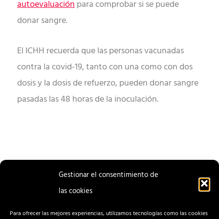
autoevaluación
para comprobar si se puede
donar sangre.
El ICHH recuerda que las personas vacunadas
contra la covid-19, tanto con una como con dos
dosis y la dosis de refuerzo, pueden donar sangre
pasadas las 48 horas de la inoculación.
Gestionar el consentimiento de
las cookies
ENTRADA
ENTRADA
ANTERIOR
SIGUIENTE
Para ofrecer las mejores experiencias, utilizamos tecnologías como las cookies