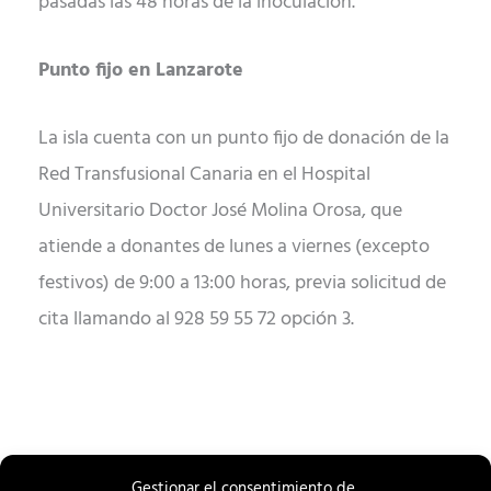
pasadas las 48 horas de la inoculación.
Punto fijo en Lanzarote
La isla cuenta con un punto fijo de donación de la
Red Transfusional Canaria en el Hospital
Universitario Doctor José Molina Orosa, que
atiende a donantes de lunes a viernes (excepto
festivos) de 9:00 a 13:00 horas, previa solicitud de
cita llamando al 928 59 55 72 opción 3.
Gestionar el consentimiento de