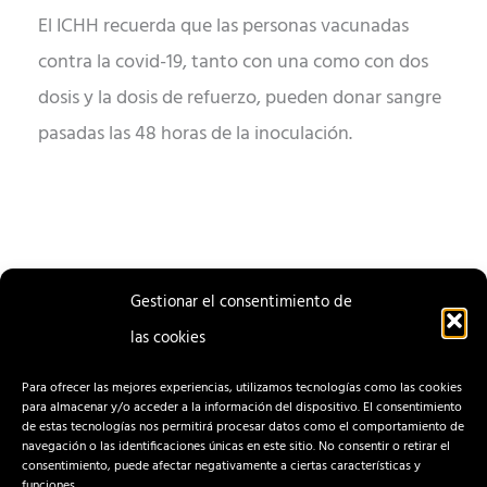
El ICHH recuerda que las personas vacunadas
contra la covid-19, tanto con una como con dos
dosis y la dosis de refuerzo, pueden donar sangre
pasadas las 48 horas de la inoculación.
Gestionar el consentimiento de
las cookies
ENTRADA
ENTRADA
ANTERIOR
SIGUIENTE
Para ofrecer las mejores experiencias, utilizamos tecnologías como las cookies
para almacenar y/o acceder a la información del dispositivo. El consentimiento
de estas tecnologías nos permitirá procesar datos como el comportamiento de
navegación o las identificaciones únicas en este sitio. No consentir o retirar el
consentimiento, puede afectar negativamente a ciertas características y
funciones.