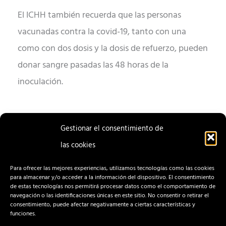
El ICHH también recuerda que las personas
vacunadas contra la covid-19, tanto con una
como con dos dosis y la dosis de refuerzo, pueden
donar sangre pasadas las 48 horas de la
inoculación.
Gestionar el consentimiento de
las cookies
ENTRADA
ENTRADA
ANTERIOR
SIGUIENTE
Para ofrecer las mejores experiencias, utilizamos tecnologías como las cookies
para almacenar y/o acceder a la información del dispositivo. El consentimiento
de estas tecnologías nos permitirá procesar datos como el comportamiento de
navegación o las identificaciones únicas en este sitio. No consentir o retirar el
consentimiento, puede afectar negativamente a ciertas características y
funciones.