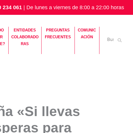
0 234 061
| De lunes a viernes de 8:00 a 22:00 horas
DO
ENTIDADES
PREGUNTAS
COMUNIC
Buscar
R
COLABORADO
FRECUENTES
ACIÓN
por:
E?
RAS
a «Si llevas
speras para