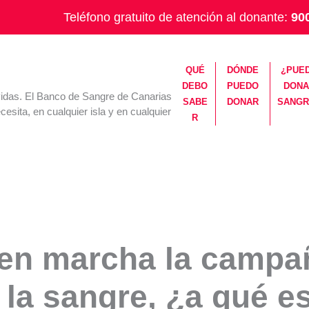
Teléfono gratuito de atención al donante:
90
QUÉ
DÓNDE
¿PUE
DEBO
PUEDO
DONA
vidas. El Banco de Sangre de Canarias
SABE
DONAR
SANGR
cesita, en cualquier isla y en cualquier
R
en marcha la campañ
n la sangre, ¿a qué e