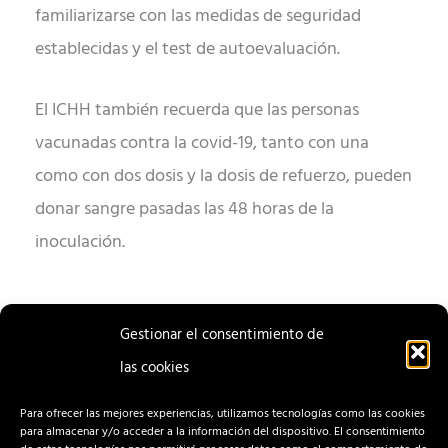
familiarizarse con las medidas de seguridad
establecidas y el test de autoevaluación.
El ICHH también recuerda que las personas
vacunadas contra la covid-19, tanto con una
como con dos dosis y la dosis de refuerzo, pueden
donar sangre pasadas las 48 horas de la
inoculación.
Gestionar el consentimiento de
las cookies
ENTRADA
ENTRADA
ANTERIOR
SIGUIENTE
Para ofrecer las mejores experiencias, utilizamos tecnologías como las cookies
para almacenar y/o acceder a la información del dispositivo. El consentimiento