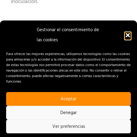
inoculación.
Gestionar el consentimiento de
las cookies
ENTRADA
ENTRADA
ANTERIOR
SIGUIENTE
Para ofrecer las mejores experiencias, utilizamos tecnologías como las cookies
para almacenar y/o acceder a la información del dispositivo. El consentimiento
de estas tecnologías nos permitirá procesar datos como el comportamiento de
navegación o las identificaciones únicas en este sitio. No consentir o retirar el
consentimiento, puede afectar negativamente a ciertas características y
funciones.
Aceptar
CONTACTO
AVISO LEGAL
Denegar
POLÍTICA DE PRIVACIDAD
Ver preferencias
POLÍTICA DE COOKIES