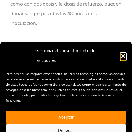
como con dos dosis y la dosis de refuerzo, pueden
donar sangre pasadas las 48 horas de la
inoculación.
Gestionar el consentimiento de
las cookies
ENTRADA
ENTRADA
ANTERIOR
SIGUIENTE
Para ofrecer las mejores experiencias, utilizamos tecnologías como las cookies
para almacenar y/o acceder a la información del dispositivo. El consentimiento
de estas tecnologías nos permitirá procesar datos como el comportamiento de
navegación o las identificaciones únicas en este sitio. No consentir o retirar el
consentimiento, puede afectar negativamente a ciertas características y
funciones.
Aceptar
CONTACTO
AVISO LEGAL
Denegar