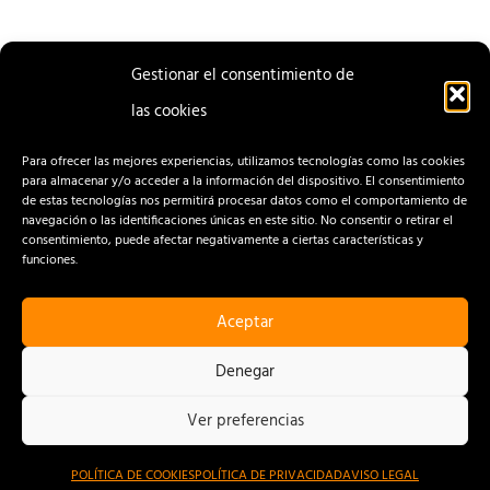
Gestionar el consentimiento de
las cookies
ENTRADA
ENTRADA
ANTERIOR
SIGUIENTE
Para ofrecer las mejores experiencias, utilizamos tecnologías como las cookies
para almacenar y/o acceder a la información del dispositivo. El consentimiento
de estas tecnologías nos permitirá procesar datos como el comportamiento de
navegación o las identificaciones únicas en este sitio. No consentir o retirar el
consentimiento, puede afectar negativamente a ciertas características y
funciones.
Aceptar
CONTACTO
AVISO LEGAL
Denegar
POLÍTICA DE PRIVACIDAD
Ver preferencias
POLÍTICA DE COOKIES
POLÍTICA DE COOKIES
POLÍTICA DE PRIVACIDAD
AVISO LEGAL