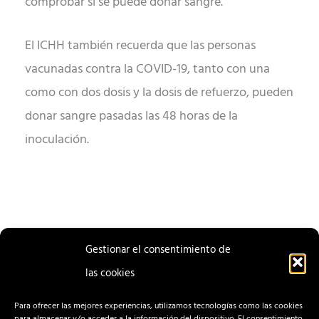
comprobar si se puede donar sangre.
El ICHH también recuerda que las personas
vacunadas contra la COVID-19, tanto con una
como con dos dosis y la dosis de refuerzo, pueden
donar sangre pasadas las 48 horas de la
inoculación.
Gestionar el consentimiento de
las cookies
ENTRADA
ENTRADA
ANTERIOR
SIGUIENTE
Para ofrecer las mejores experiencias, utilizamos tecnologías como las cookies