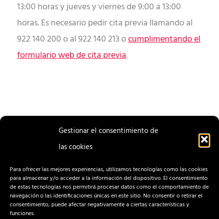
13:00 horas y jueves y viernes de 9:00 a 13:00
horas. Es necesario pedir cita previa llamando al
922 140 200 o al 922 140 213 o
cumplimentando el
formulario web de cita previa
.
Gestionar el consentimiento de
las cookies
ENTRADA
ENTRADA
ANTERIOR
SIGUIENTE
Para ofrecer las mejores experiencias, utilizamos tecnologías como las cookies
para almacenar y/o acceder a la información del dispositivo. El consentimiento
de estas tecnologías nos permitirá procesar datos como el comportamiento de
navegación o las identificaciones únicas en este sitio. No consentir o retirar el
consentimiento, puede afectar negativamente a ciertas características y
funciones.