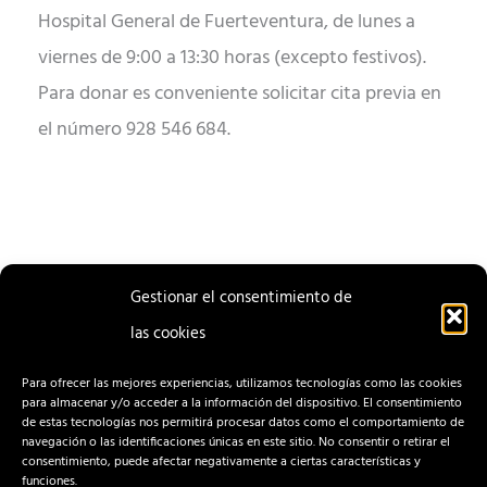
Hospital General de Fuerteventura, de lunes a
viernes de 9:00 a 13:30 horas (excepto festivos).
Para donar es conveniente solicitar cita previa en
el número 928 546 684.
Gestionar el consentimiento de
las cookies
ENTRADA
ENTRADA
ANTERIOR
SIGUIENTE
Para ofrecer las mejores experiencias, utilizamos tecnologías como las cookies
para almacenar y/o acceder a la información del dispositivo. El consentimiento
de estas tecnologías nos permitirá procesar datos como el comportamiento de
navegación o las identificaciones únicas en este sitio. No consentir o retirar el
consentimiento, puede afectar negativamente a ciertas características y
funciones.