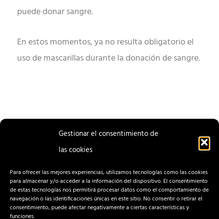
puede donar sangre.
En estos momentos, ya no resulta obligatorio el
uso de mascarillas durante la donación de sangre.
Gestionar el consentimiento de
las cookies
ENTRADA
ENTRADA
ANTERIOR
SIGUIENTE
Para ofrecer las mejores experiencias, utilizamos tecnologías como las cookies
para almacenar y/o acceder a la información del dispositivo. El consentimiento
de estas tecnologías nos permitirá procesar datos como el comportamiento de
navegación o las identificaciones únicas en este sitio. No consentir o retirar el
consentimiento, puede afectar negativamente a ciertas características y
funciones.