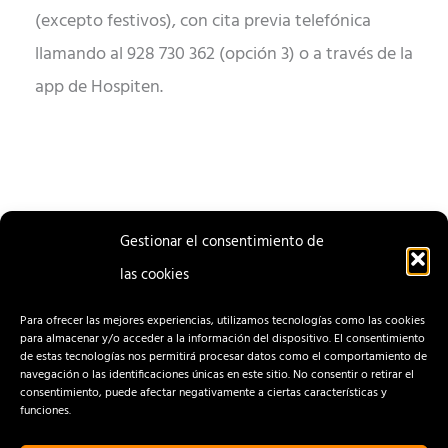
(excepto festivos), con cita previa telefónica
llamando al 928 730 362 (opción 3) o a través de la
app de Hospiten.
Gestionar el consentimiento de
las cookies
ENTRADA
ENTRADA
ANTERIOR
SIGUIENTE
Para ofrecer las mejores experiencias, utilizamos tecnologías como las cookies
para almacenar y/o acceder a la información del dispositivo. El consentimiento
de estas tecnologías nos permitirá procesar datos como el comportamiento de
navegación o las identificaciones únicas en este sitio. No consentir o retirar el
consentimiento, puede afectar negativamente a ciertas características y
funciones.