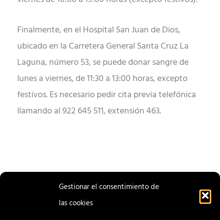
Finalmente, en el Hospital San Juan de Dios,
ubicado en la Carretera General Santa Cruz La
Laguna, número 53, se puede donar sangre de
lunes a viernes, de 11:30 a 13:00 horas, excepto
festivos. Es necesario pedir cita previa telefónica
llamando al 922 645 511, extensión 463.
Gestionar el consentimiento de
las cookies
ENTRADA
ENTRADA
ANTERIOR
SIGUIENTE