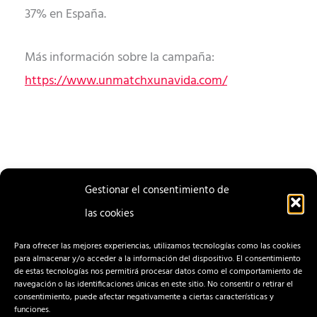
37% en España.
Más información sobre la campaña:
https://www.unmatchxunavida.com/
Gestionar el consentimiento de
las cookies
ENTRADA
ENTRADA
ANTERIOR
SIGUIENTE
Para ofrecer las mejores experiencias, utilizamos tecnologías como las cookies
para almacenar y/o acceder a la información del dispositivo. El consentimiento
de estas tecnologías nos permitirá procesar datos como el comportamiento de
navegación o las identificaciones únicas en este sitio. No consentir o retirar el
consentimiento, puede afectar negativamente a ciertas características y
funciones.