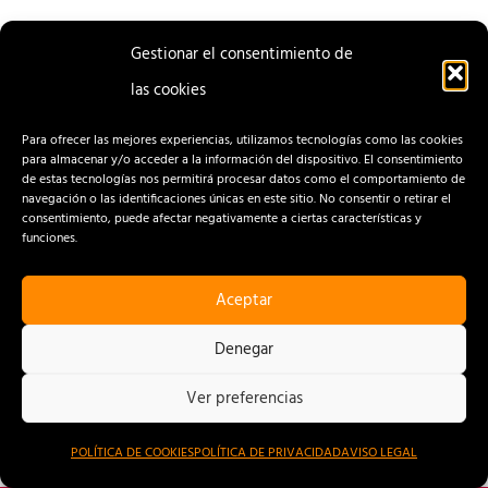
Gestionar el consentimiento de
las cookies
ENTRADA
ENTRADA
ANTERIOR
SIGUIENTE
Para ofrecer las mejores experiencias, utilizamos tecnologías como las cookies
para almacenar y/o acceder a la información del dispositivo. El consentimiento
de estas tecnologías nos permitirá procesar datos como el comportamiento de
navegación o las identificaciones únicas en este sitio. No consentir o retirar el
consentimiento, puede afectar negativamente a ciertas características y
funciones.
Aceptar
CONTACTO
AVISO LEGAL
Denegar
POLÍTICA DE PRIVACIDAD
Ver preferencias
POLÍTICA DE COOKIES
POLÍTICA DE COOKIES
POLÍTICA DE PRIVACIDAD
AVISO LEGAL