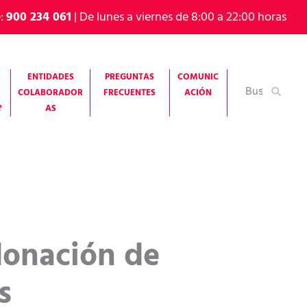
e:
900 234 061
| De lunes a viernes de 8:00 a 22:00 horas
ENTIDADES
PREGUNTAS
COMUNIC
Buscar
COLABORADOR
FRECUENTES
ACIÓN
por:
?
AS
donación de
s