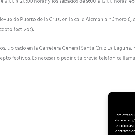
e 8:00 a 20:00 horas y los sábados de 9:00 a 13:00 horas, ex
vue de Puerto de la Cruz, en la calle Alemania número 6, co
cepto festivos).
ios, ubicado en la Carretera General Santa Cruz La Laguna
cepto festivos. Es necesario pedir cita previa telefónica llam
Para ofrecer 
almacenar y/o
tecnologías 
identificacio