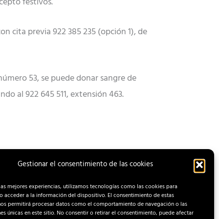
cepto festivos.
n cita previa 922 385 235 (opción 1), de
, número 53, se puede donar sangre de
ando al 922 645 511, extensión 463.
Gestionar el consentimiento de las cookies
ENTRADA SIGUIENTE
las mejores experiencias, utilizamos tecnologías como las cookies para
 acceder a la información del dispositivo. El consentimiento de estas
nos permitirá procesar datos como el comportamiento de navegación o las
nes únicas en este sitio. No consentir o retirar el consentimiento, puede afectar