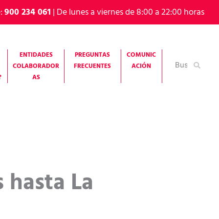
e:
900 234 061
| De lunes a viernes de 8:00 a 22:00 horas
ENTIDADES
PREGUNTAS
COMUNIC
Buscar
COLABORADOR
FRECUENTES
ACIÓN
por:
?
AS
 hasta La