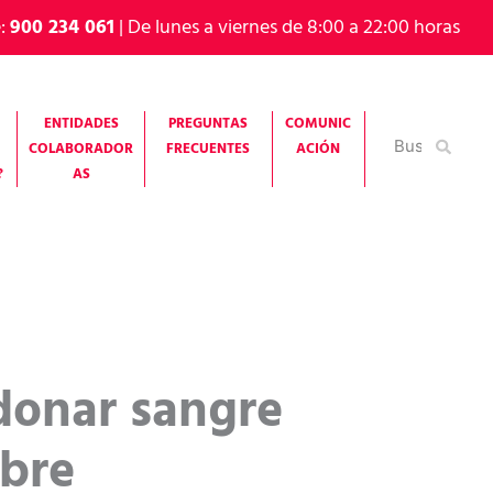
e:
900 234 061
| De lunes a viernes de 8:00 a 22:00 horas
ENTIDADES
PREGUNTAS
COMUNIC
Buscar
COLABORADOR
FRECUENTES
ACIÓN
por:
?
AS
donar sangre
mbre