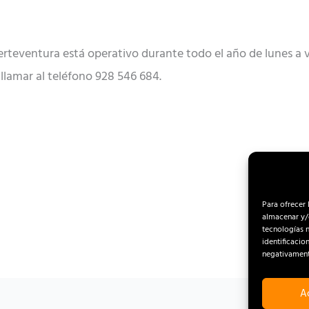
uerteventura está operativo durante todo el año de lunes a v
llamar al teléfono 928 546 684.
Para ofrecer 
almacenar y/o
tecnologías 
identificacio
negativamente
A