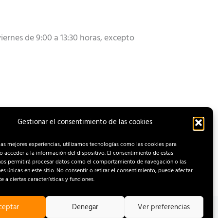
iernes de 9:00 a 13:30 horas, excepto
Gestionar el consentimiento de las cookies
ENTRADA SIGUIENTE
las mejores experiencias, utilizamos tecnologías como las cookies para
 acceder a la información del dispositivo. El consentimiento de estas
nos permitirá procesar datos como el comportamiento de navegación o las
nes únicas en este sitio. No consentir o retirar el consentimiento, puede afectar
 a ciertas características y funciones.
ceptar
Denegar
Ver preferencias