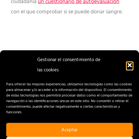
ciudadanía
un cuestionario de autoevaluación
con el que comprobar si se puede donar sangre.
Gestionar el consentimiento de
las cookies
ENTRADA
ENTRADA
ANTERIOR
SIGUIENTE
Para ofrecer las mejores experiencias, utilizamos tecnologías como las cookies
para almacenar y/o acceder a la información del dispositivo. El consentimiento
de estas tecnologías nos permitirá procesar datos como el comportamiento de
navegación o las identificaciones únicas en este sitio. No consentir o retirar el
consentimiento, puede afectar negativamente a ciertas características y
funciones.
Aceptar
CONTACTO