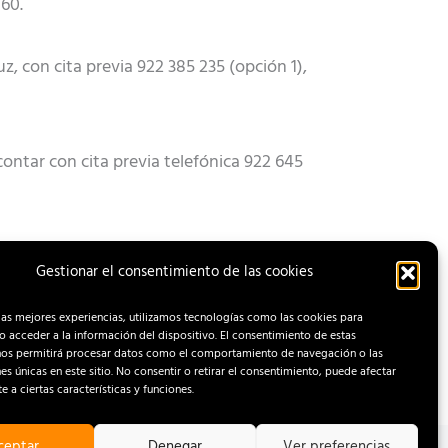
060.
, con cita previa 922 385 235 (opción 1),
contar con cita previa telefónica 922 645
Gestionar el consentimiento de las cookies
ENTRADA SIGUIENTE
las mejores experiencias, utilizamos tecnologías como las cookies para
 acceder a la información del dispositivo. El consentimiento de estas
nos permitirá procesar datos como el comportamiento de navegación o las
nes únicas en este sitio. No consentir o retirar el consentimiento, puede afectar
 a ciertas características y funciones.
ceptar
Denegar
Ver preferencias