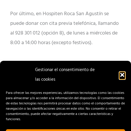
Por último, en Hospiten Roca San Agustín se
puede donar con cita previa telefónica, llamando
al 928 301 012 (opción 8), de lunes a miércoles de
8:00 a 14:00 horas (excepto festivos).
Gestionar el consentimiento de
las cookies
ENTRADA
ENTRADA
ANTERIOR
SIGUIENTE
Para ofrecer las mejores experiencias, utilizamos tecnologías como las cookies
para almacenar y/o acceder a la información del dispositivo. El consentimiento
de estas tecnologías nos permitirá procesar datos como el comportamiento de
navegación o las identificaciones únicas en este sitio. No consentir o retirar el
consentimiento, puede afectar negativamente a ciertas características y
funciones.